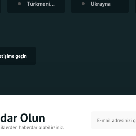
Türkmenistan
Ukrayna
letişime geçin
rdar Olun
iklerden haberdar olabilirsiniz.