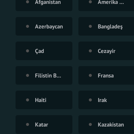
Afganistan
Amerika Birleşik Devletleri
Azerbaycan
Bangladeş
Çad
Cezayir
Filistin Bölgesi
Fransa
Haiti
Irak
Katar
Kazakistan