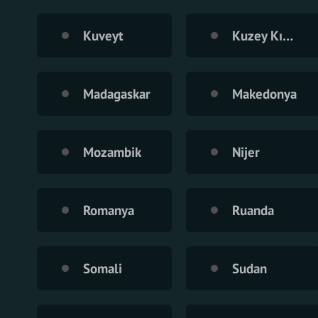
Kuveyt
Kuzey Kıbrıs Türk Cumhuriyeti
Madagaskar
Makedonya
Mozambik
Nijer
Romanya
Ruanda
Somali
Sudan