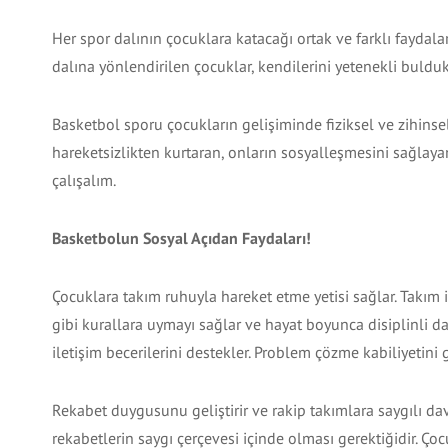
Her spor dalının çocuklara katacağı ortak ve farklı faydaları
dalına yönlendirilen çocuklar, kendilerini yetenekli buldukl
Basketbol sporu çocukların gelişiminde fiziksel ve zihins
hareketsizlikten kurtaran, onların sosyalleşmesini sağlaya
çalışalım.
Basketbolun Sosyal Açıdan Faydaları!
Çocuklara takım ruhuyla hareket etme yetisi sağlar. Takım
gibi kurallara uymayı sağlar ve hayat boyunca disiplinli d
iletişim becerilerini destekler. Problem çözme kabiliyetini ge
Rekabet duygusunu geliştirir ve rakip takımlara saygılı d
rekabetlerin saygı çerçevesi içinde olması gerektiğidir. Ç