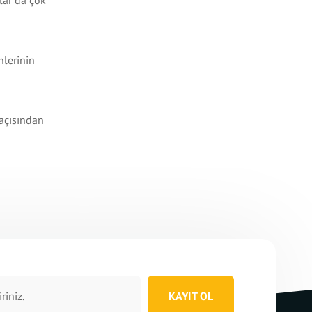
lar da çok
nlerinin
 açısından
KAYIT OL