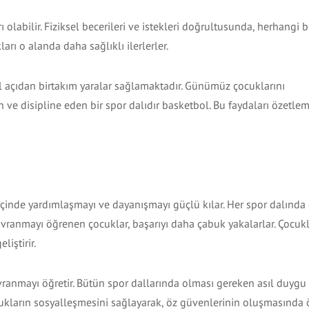
 olabilir. Fiziksel becerileri ve istekleri doğrultusunda, herhangi b
arı o alanda daha sağlıklı ilerlerler.
el açıdan birtakım yaralar sağlamaktadır. Günümüz çocuklarını
n ve disipline eden bir spor dalıdır basketbol. Bu faydaları özetle
 içinde yardımlaşmayı ve dayanışmayı güçlü kılar. Her spor dalınd
avranmayı öğrenen çocuklar, başarıyı daha çabuk yakalarlar. Çocukl
liştirir.
avranmayı öğretir. Bütün spor dallarında olması gereken asıl duygu
ocukların sosyalleşmesini sağlayarak, öz güvenlerinin oluşmasında 