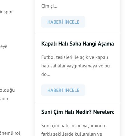
Çim çi...
ir spor
HABERI İNCELE
Kapalı Halı Saha Hangi Aşamalardan Ge
meye
Futbol tesisleri ile açık ve kapalı
halı sahalar yaygınlaşmaya ve bu
do...
a olduğu
HABERI İNCELE
arın
Suni Çim Halı Nedir? Nerelerde Kullanı
Suni çim halı, insan yaşamında
önemli rol
farklı şekillerde kullanılan ve