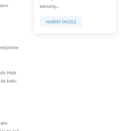
tavır
teknoloj...
HABERI İNCELE
gelişimine
dır. Halk
 da katkı
uyku