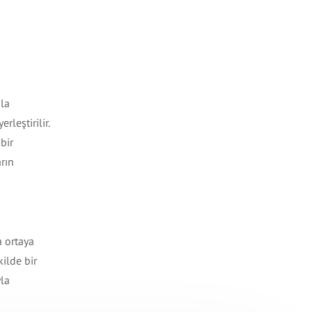
şla
leştirilir.
bir
rın
a ortaya
kilde bir
yla