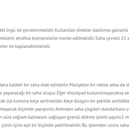
tel örgü ile çevrelenmelidir. Kullanılan direkler daldırma galvaniz
direklerin etrafına klemenslerle monte edilmelidir. Saha çevresi 15
eler ile kaplanabilmelidir.
 kaliteli bir saha elde edilebilir. Maliyetler bir nebze artsa da
z yaşanacağı bir saha oluşur. Eğer shockpad kullanılmayacaksa z
arak üst kısmına keçe serilmelidir. Keçe düzgün bir şekilde serildik
 olmayacak biçimde yapıştırılır. Ardından saha çizgileri standartlara 
zun süre sağlam kalmasını sağlayan granül dökme işlemi yapılır.1 
 çimin içine eşit bir biçimde yedirilmelidir. Bu işlemden sonra sah