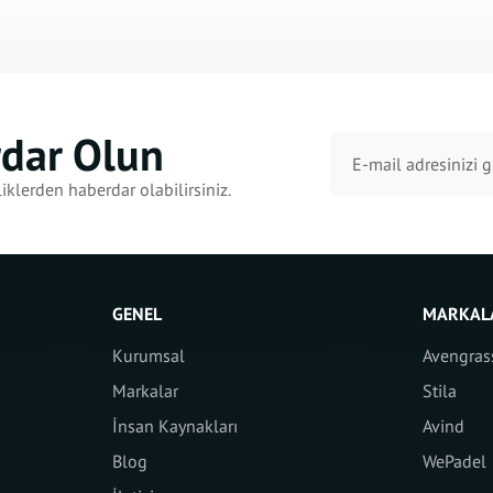
rdar Olun
iklerden haberdar olabilirsiniz.
GENEL
MARKAL
Kurumsal
Avengras
Markalar
Stila
İnsan Kaynakları
Avind
Blog
WePadel