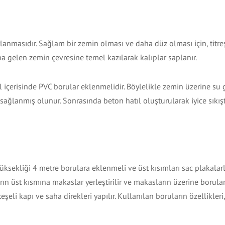
rlanmasıdır. Sağlam bir zemin olması ve daha düz olması için, titre
asına gelen zemin çevresine temel kazılarak kalıplar saplanır.
tıl içerisinde PVC borular eklenmelidir. Böylelikle zemin üzerine su
ğlanmış olunur. Sonrasında beton hatıl oluşturularak iyice sıkıştır
yüksekliği 4 metre borulara eklenmeli ve üst kısımları sac plakalar
ın üst kısmına makaslar yerleştirilir ve makasların üzerine borular
şeli kapı ve saha direkleri yapılır. Kullanılan boruların özellikleri