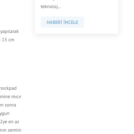
teknoloj...
HABERI İNCELE
 yapılarak
 x 15 cm
 shockpad
emine mıcır
ten sonra
uygun
m2ye en az
anın zemini