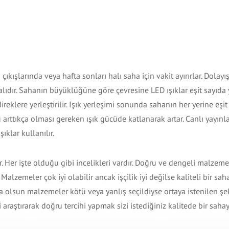
 çıkışlarında veya hafta sonları halı saha için vakit ayırırlar. Dolayı
lıdır. Sahanın büyüklüğüne göre çevresine LED ışıklar eşit sayıda yer
reklere yerleştirilir. Işık yerleşimi sonunda sahanın her yerine eşit 
arttıkça olması gereken ışık gücüde katlanarak artar. Canlı yayınla
ıklar kullanılır.
r. Her işte olduğu gibi incelikleri vardır. Doğru ve dengeli malzeme
Malzemeler çok iyi olabilir ancak işçilik iyi değilse kaliteli bir sah
sa olsun malzemeler kötü veya yanlış seçildiyse ortaya istenilen şe
araştırarak doğru tercihi yapmak sizi istediğiniz kalitede bir saha