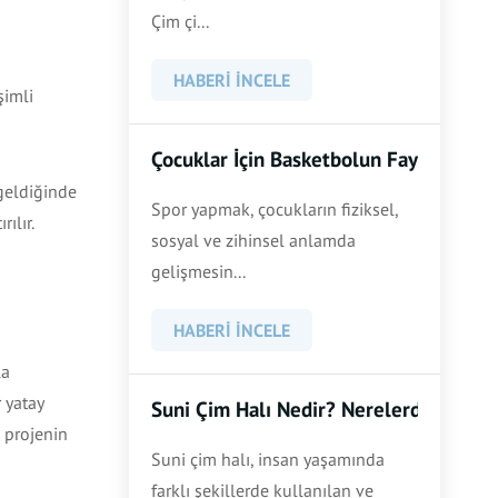
Çim çi...
HABERI İNCELE
şimli
Çocuklar İçin Basketbolun Faydaları ve
 geldiğinde
Spor yapmak, çocukların fiziksel,
ılır.
sosyal ve zihinsel anlamda
gelişmesin...
HABERI İNCELE
la
 yatay
Suni Çim Halı Nedir? Nerelerde Kullanı
, projenin
Suni çim halı, insan yaşamında
farklı şekillerde kullanılan ve