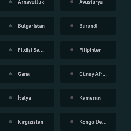
Arnavutluk
Avusturya
Bulgaristan
Burundi
Fildişi Sahilleri
Filipinler
Gana
Güney Afrika
İtalya
Kamerun
Kırgızistan
Kongo Demokratik Cumhuriyeti