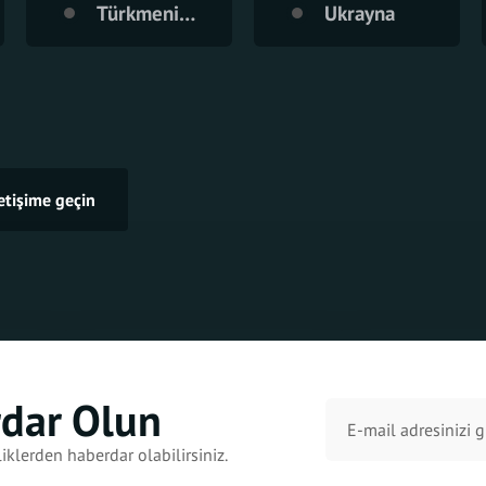
Türkmenistan
Ukrayna
letişime geçin
rdar Olun
iklerden haberdar olabilirsiniz.