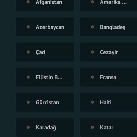
Afganistan
Amerika Birleşik Devletleri
Azerbaycan
Bangladeş
Çad
Cezayir
Filistin Bölgesi
Fransa
Gürcistan
Haiti
Karadağ
Katar