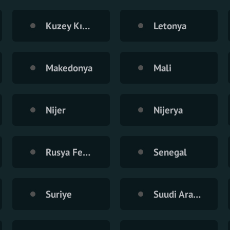
Kuzey Kıbrıs Türk Cumhuriyeti
Letonya
Makedonya
Mali
Nijer
Nijerya
Rusya Federasyonu
Senegal
Suriye
Suudi Arabistan